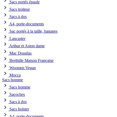
chevron_right
Sacs portés épaule
chevron_right
Sacs trotteur
chevron_right
Sacs à dos
chevron_right
A4, porte-documents
chevron_right
Sac portés à la taille, bananes
chevron_right
Lancaster
chevron_right
Arthur et Aston dame
chevron_right
Mac Douglas
chevron_right
Berthille Maison Française
chevron_right
Woomen Vegan
chevron_right
Mocca
Sacs homme
chevron_right
Sacs homme
chevron_right
Sacoches
chevron_right
Sacs à dos
chevron_right
Sacs holster
chevron_right
A4, porte-documents