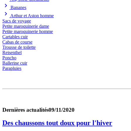
chevron_right
Bananes
chevron_right
Arthur et Aston homme
Sacs de voyage
Petite maroquinerie dame
Petite maroquinerie homme
Cartables cuir
Cabas de course
Trousse de toilette
Reisenthel
Poncho
Ballerine cuir
Parapluies
Dernières actualités
09/11/2020
Des chaussons tout doux pour l'hiver