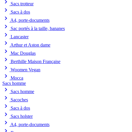
chevron_right
Sacs trotteur
chevron_right
Sacs à dos
chevron_right
A4, porte-documents
chevron_right
Sac portés à la taille, bananes
chevron_right
Lancaster
chevron_right
Arthur et Aston dame
chevron_right
Mac Douglas
chevron_right
Berthille Maison Française
chevron_right
Woomen Vegan
chevron_right
Mocca
Sacs homme
chevron_right
Sacs homme
chevron_right
Sacoches
chevron_right
Sacs à dos
chevron_right
Sacs holster
chevron_right
A4, porte-documents
chevron_right