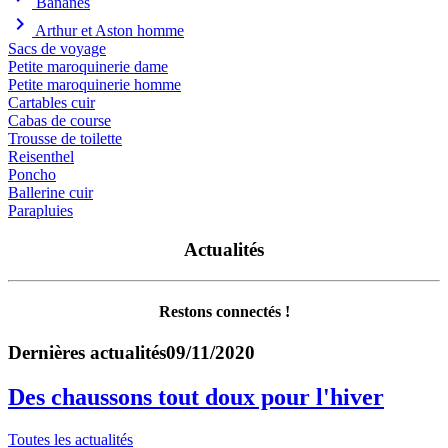
Bananes
chevron_right
Arthur et Aston homme
Sacs de voyage
Petite maroquinerie dame
Petite maroquinerie homme
Cartables cuir
Cabas de course
Trousse de toilette
Reisenthel
Poncho
Ballerine cuir
Parapluies
Actualités
Restons connectés !
Dernières actualités
09/11/2020
Des chaussons tout doux pour l'hiver
Toutes les actualités