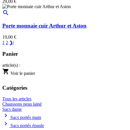
29,00 €
search
Porte monnaie cuir Arthur et Aston
19,00 €
1
2
❯|
Panier
article(s) :
shopping_cart
Voir le panier
Catégories
Tous les articles
Chaussons peau lainé
Sacs dame
chevron_right
Sacs portés main
chevron_right
Sacs portés épaule