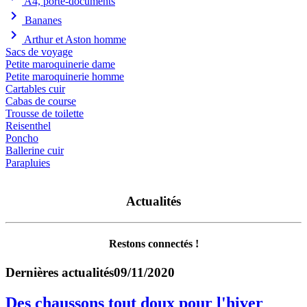
A4, porte-documents
chevron_right
Bananes
chevron_right
Arthur et Aston homme
Sacs de voyage
Petite maroquinerie dame
Petite maroquinerie homme
Cartables cuir
Cabas de course
Trousse de toilette
Reisenthel
Poncho
Ballerine cuir
Parapluies
Actualités
Restons connectés !
Dernières actualités
09/11/2020
Des chaussons tout doux pour l'hiver