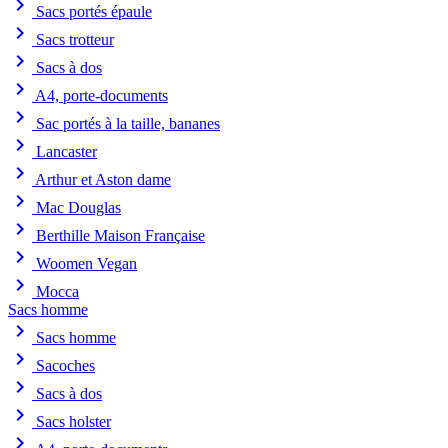
chevron_right
Sacs portés épaule
chevron_right
Sacs trotteur
chevron_right
Sacs à dos
chevron_right
A4, porte-documents
chevron_right
Sac portés à la taille, bananes
chevron_right
Lancaster
chevron_right
Arthur et Aston dame
chevron_right
Mac Douglas
chevron_right
Berthille Maison Française
chevron_right
Woomen Vegan
chevron_right
Mocca
Sacs homme
chevron_right
Sacs homme
chevron_right
Sacoches
chevron_right
Sacs à dos
chevron_right
Sacs holster
chevron_right