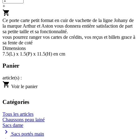
+
shopping_cart
Ce porte carte petit format en cuir de vachette de la ligne Johany de
la marque Arthur et Aston vous donnera entière satisfaction de part
sa petite taille et sa fonctionnalité.
vous pourrez ranger vos cartes de crédits, vos reçus et billets grace à
sa fente de coté
Dimensions
7.5(L) x 1.5(P) x 11.5(H) en cm
Panier
article(s) :
shopping_cart
Voir le panier
Catégories
Tous les articles
Chaussons peau lainé
Sacs dame
chevron_right
Sacs portés main