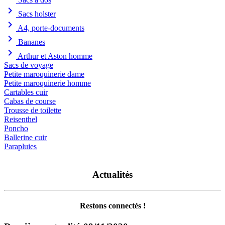
chevron_right
Sacs holster
chevron_right
A4, porte-documents
chevron_right
Bananes
chevron_right
Arthur et Aston homme
Sacs de voyage
Petite maroquinerie dame
Petite maroquinerie homme
Cartables cuir
Cabas de course
Trousse de toilette
Reisenthel
Poncho
Ballerine cuir
Parapluies
Actualités
Restons connectés !