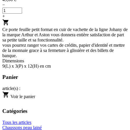
−
+
shopping_cart
Ce porte feuille petit format en cuir de vachette de la ligne Johany de
la marque Arthur et Aston vous donnera entière satisfaction de part
sa petite taille et sa fonctionnalité.
vous pourrez ranger vos cartes de crédits, papier d'identité et mettre
de la monnaie grace à sa fermeture à glissière et des billets de
banque.
Dimensions
9(L) x 3(P) x 12(H) en cm
Panier
article(s) :
shopping_cart
Voir le panier
Catégories
Tous les articles
Chaussons peau lainé