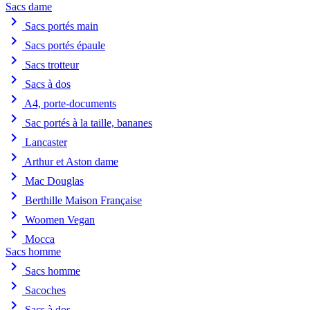
Sacs dame
chevron_right
Sacs portés main
chevron_right
Sacs portés épaule
chevron_right
Sacs trotteur
chevron_right
Sacs à dos
chevron_right
A4, porte-documents
chevron_right
Sac portés à la taille, bananes
chevron_right
Lancaster
chevron_right
Arthur et Aston dame
chevron_right
Mac Douglas
chevron_right
Berthille Maison Française
chevron_right
Woomen Vegan
chevron_right
Mocca
Sacs homme
chevron_right
Sacs homme
chevron_right
Sacoches
chevron_right
Sacs à dos