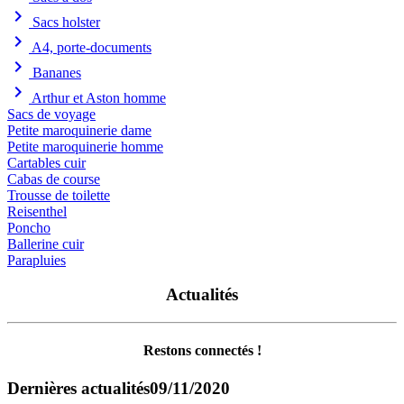
chevron_right
Sacs holster
chevron_right
A4, porte-documents
chevron_right
Bananes
chevron_right
Arthur et Aston homme
Sacs de voyage
Petite maroquinerie dame
Petite maroquinerie homme
Cartables cuir
Cabas de course
Trousse de toilette
Reisenthel
Poncho
Ballerine cuir
Parapluies
Actualités
Restons connectés !
Dernières actualités
09/11/2020