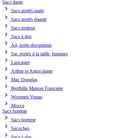
Sacs dame
chevron_right
Sacs portés main
chevron_right
Sacs portés épaule
chevron_right
Sacs trotteur
chevron_right
Sacs à dos
chevron_right
A4, porte-documents
chevron_right
Sac portés à la taille, bananes
chevron_right
Lancaster
chevron_right
Arthur et Aston dame
chevron_right
Mac Douglas
chevron_right
Berthille Maison Française
chevron_right
Woomen Vegan
chevron_right
Mocca
Sacs homme
chevron_right
Sacs homme
chevron_right
Sacoches
chevron_right
Sacs à dos