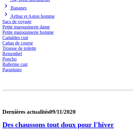
chevron_right
Bananes
chevron_right
Arthur et Aston homme
Sacs de voyage
Petite maroquinerie dame
Petite maroquinerie homme
Cartables cuir
Cabas de course
Trousse de toilette
Reisenthel
Poncho
Ballerine cuir
Parapluies
Dernières actualités
09/11/2020
Des chaussons tout doux pour l'hiver