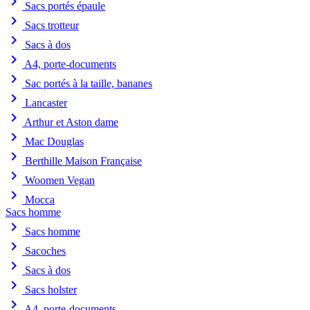
chevron_right
Sacs portés épaule
chevron_right
Sacs trotteur
chevron_right
Sacs à dos
chevron_right
A4, porte-documents
chevron_right
Sac portés à la taille, bananes
chevron_right
Lancaster
chevron_right
Arthur et Aston dame
chevron_right
Mac Douglas
chevron_right
Berthille Maison Française
chevron_right
Woomen Vegan
chevron_right
Mocca
Sacs homme
chevron_right
Sacs homme
chevron_right
Sacoches
chevron_right
Sacs à dos
chevron_right
Sacs holster
chevron_right
A4, porte-documents