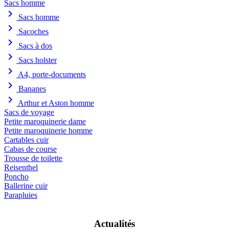
Sacs homme
chevron_right
Sacs homme
chevron_right
Sacoches
chevron_right
Sacs à dos
chevron_right
Sacs holster
chevron_right
A4, porte-documents
chevron_right
Bananes
chevron_right
Arthur et Aston homme
Sacs de voyage
Petite maroquinerie dame
Petite maroquinerie homme
Cartables cuir
Cabas de course
Trousse de toilette
Reisenthel
Poncho
Ballerine cuir
Parapluies
Actualités