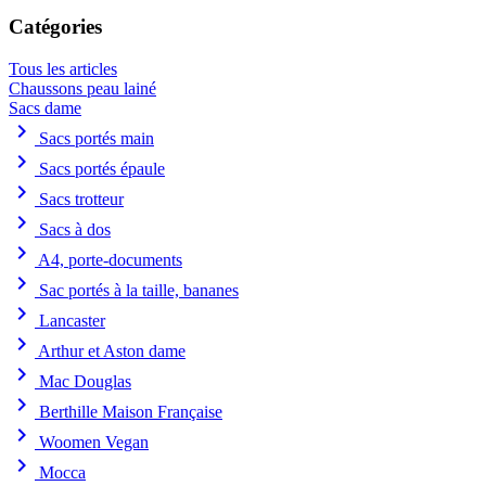
Catégories
Tous les articles
Chaussons peau lainé
Sacs dame
chevron_right
Sacs portés main
chevron_right
Sacs portés épaule
chevron_right
Sacs trotteur
chevron_right
Sacs à dos
chevron_right
A4, porte-documents
chevron_right
Sac portés à la taille, bananes
chevron_right
Lancaster
chevron_right
Arthur et Aston dame
chevron_right
Mac Douglas
chevron_right
Berthille Maison Française
chevron_right
Woomen Vegan
chevron_right
Mocca