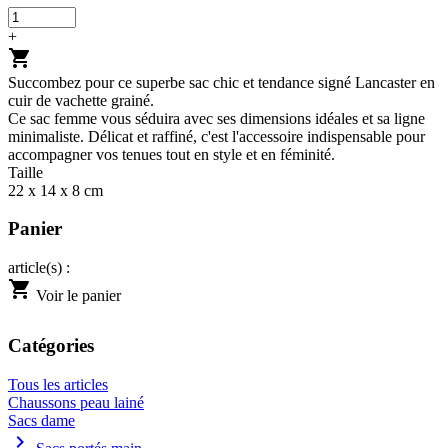
+
shopping_cart
Succombez pour ce superbe sac chic et tendance signé Lancaster en
cuir de vachette grainé.
Ce sac femme vous séduira avec ses dimensions idéales et sa ligne
minimaliste. Délicat et raffiné, c'est l'accessoire indispensable pour
accompagner vos tenues tout en style et en féminité.
Taille
22 x 14 x 8 cm
Panier
article(s) :
shopping_cart
Voir le panier
Catégories
Tous les articles
Chaussons peau lainé
Sacs dame
chevron_right