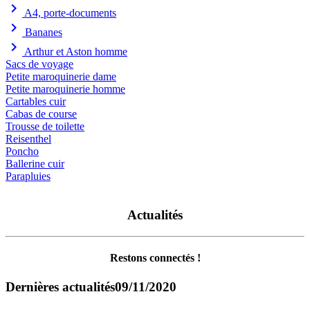
chevron_right
A4, porte-documents
chevron_right
Bananes
chevron_right
Arthur et Aston homme
Sacs de voyage
Petite maroquinerie dame
Petite maroquinerie homme
Cartables cuir
Cabas de course
Trousse de toilette
Reisenthel
Poncho
Ballerine cuir
Parapluies
Actualités
Restons connectés !
Dernières actualités
09/11/2020