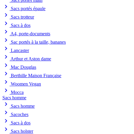
Sacs portés main
chevron_right
Sacs portés épaule
chevron_right
Sacs trotteur
chevron_right
Sacs à dos
chevron_right
A4, porte-documents
chevron_right
Sac portés à la taille, bananes
chevron_right
Lancaster
chevron_right
Arthur et Aston dame
chevron_right
Mac Douglas
chevron_right
Berthille Maison Française
chevron_right
Woomen Vegan
chevron_right
Mocca
Sacs homme
chevron_right
Sacs homme
chevron_right
Sacoches
chevron_right
Sacs à dos
chevron_right
Sacs holster