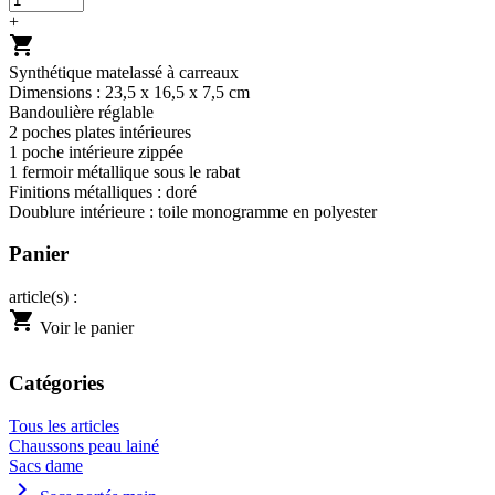
+
shopping_cart
Synthétique matelassé à carreaux
Dimensions : 23,5 x 16,5 x 7,5 cm
Bandoulière réglable
2 poches plates intérieures
1 poche intérieure zippée
1 fermoir métallique sous le rabat
Finitions métalliques : doré
Doublure intérieure : toile monogramme en polyester
Panier
article(s) :
shopping_cart
Voir le panier
Catégories
Tous les articles
Chaussons peau lainé
Sacs dame
chevron_right