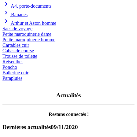
chevron_right
A4, porte-documents
chevron_right
Bananes
chevron_right
Arthur et Aston homme
Sacs de voyage
Petite maroquinerie dame
Petite maroquinerie homme
Cartables cuir
Cabas de course
Trousse de toilette
Reisenthel
Poncho
Ballerine cuir
Parapluies
Actualités
Restons connectés !
Dernières actualités
09/11/2020