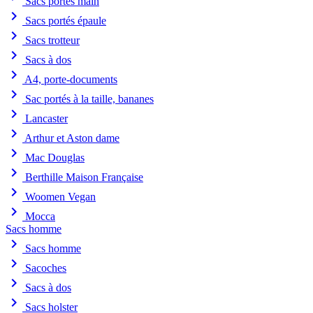
Sacs portés main
chevron_right
Sacs portés épaule
chevron_right
Sacs trotteur
chevron_right
Sacs à dos
chevron_right
A4, porte-documents
chevron_right
Sac portés à la taille, bananes
chevron_right
Lancaster
chevron_right
Arthur et Aston dame
chevron_right
Mac Douglas
chevron_right
Berthille Maison Française
chevron_right
Woomen Vegan
chevron_right
Mocca
Sacs homme
chevron_right
Sacs homme
chevron_right
Sacoches
chevron_right
Sacs à dos
chevron_right
Sacs holster