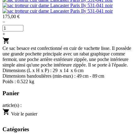
175,00 €
−
+
shopping_cart
Ce sac besace est confectionné en cuir de vachette lisse. Il possède
une grande pochette principale avec un rabat graphique comme
fermoir, une poche arrière extérieure zippée, une poche intérieure
simple ainsi qu'une poche intérieure zippée. Il se porte à l'épaule.
Dimensions (L x H x P) : 29 x 14 x 6 cm
Dimensions bandoulières (min-max) : 49 cm - 89 cm
Poids : 0.522 kg
Panier
article(s) :
shopping_cart
Voir le panier
Catégories