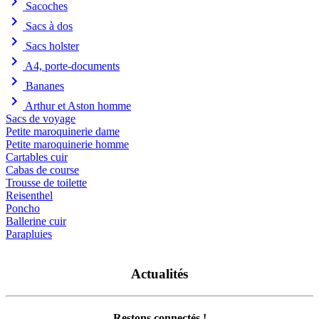
chevron_right
Sacoches
chevron_right
Sacs à dos
chevron_right
Sacs holster
chevron_right
A4, porte-documents
chevron_right
Bananes
chevron_right
Arthur et Aston homme
Sacs de voyage
Petite maroquinerie dame
Petite maroquinerie homme
Cartables cuir
Cabas de course
Trousse de toilette
Reisenthel
Poncho
Ballerine cuir
Parapluies
Actualités
Restons connectés !