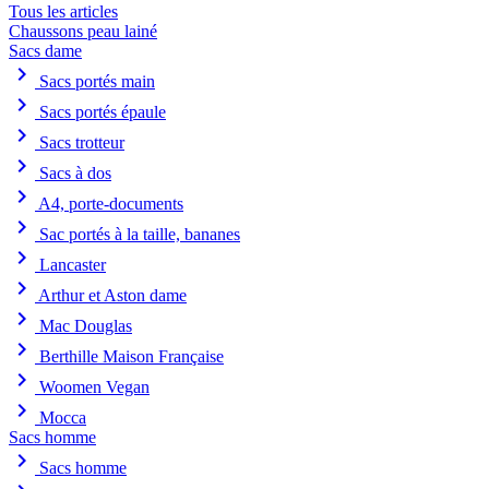
Tous les articles
Chaussons peau lainé
Sacs dame
chevron_right
Sacs portés main
chevron_right
Sacs portés épaule
chevron_right
Sacs trotteur
chevron_right
Sacs à dos
chevron_right
A4, porte-documents
chevron_right
Sac portés à la taille, bananes
chevron_right
Lancaster
chevron_right
Arthur et Aston dame
chevron_right
Mac Douglas
chevron_right
Berthille Maison Française
chevron_right
Woomen Vegan
chevron_right
Mocca
Sacs homme
chevron_right
Sacs homme