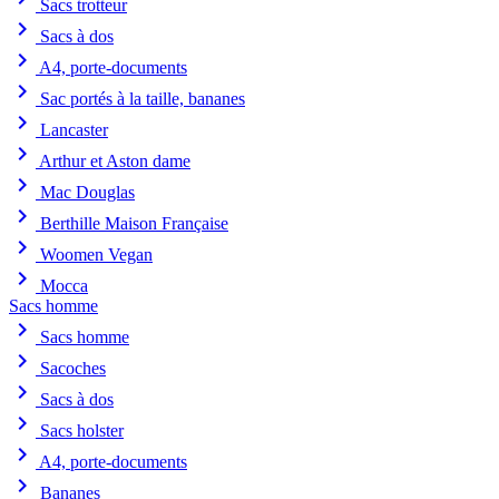
Sacs trotteur
chevron_right
Sacs à dos
chevron_right
A4, porte-documents
chevron_right
Sac portés à la taille, bananes
chevron_right
Lancaster
chevron_right
Arthur et Aston dame
chevron_right
Mac Douglas
chevron_right
Berthille Maison Française
chevron_right
Woomen Vegan
chevron_right
Mocca
Sacs homme
chevron_right
Sacs homme
chevron_right
Sacoches
chevron_right
Sacs à dos
chevron_right
Sacs holster
chevron_right
A4, porte-documents
chevron_right
Bananes