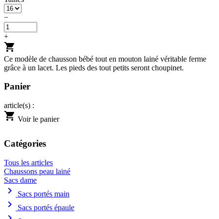
−
+
shopping_cart
Ce modèle de chausson bébé tout en mouton lainé véritable ferme
grâce à un lacet. Les pieds des tout petits seront choupinet.
Panier
article(s) :
shopping_cart
Voir le panier
Catégories
Tous les articles
Chaussons peau lainé
Sacs dame
chevron_right
Sacs portés main
chevron_right
Sacs portés épaule
chevron_right