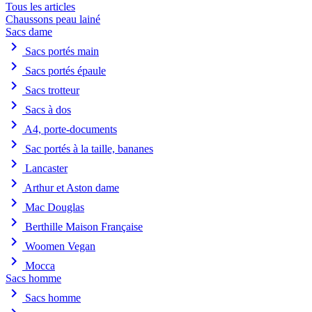
Tous les articles
Chaussons peau lainé
Sacs dame
chevron_right
Sacs portés main
chevron_right
Sacs portés épaule
chevron_right
Sacs trotteur
chevron_right
Sacs à dos
chevron_right
A4, porte-documents
chevron_right
Sac portés à la taille, bananes
chevron_right
Lancaster
chevron_right
Arthur et Aston dame
chevron_right
Mac Douglas
chevron_right
Berthille Maison Française
chevron_right
Woomen Vegan
chevron_right
Mocca
Sacs homme
chevron_right
Sacs homme