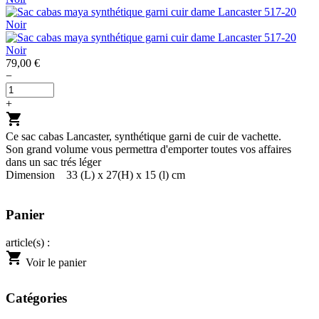
79,00 €
−
+
shopping_cart
Ce sac cabas Lancaster, synthétique garni de cuir de vachette.
Son grand volume vous permettra d'emporter toutes vos affaires
dans un sac trés léger
Dimension 33 (L) x 27(H) x 15 (l) cm
Panier
article(s) :
shopping_cart
Voir le panier
Catégories