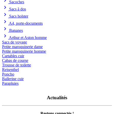
chevron_right
Sacoches
chevron_right
Sacs à dos
chevron_right
Sacs holster
chevron_right
A4, porte-documents
chevron_right
Bananes
chevron_right
Arthur et Aston homme
Sacs de voyage
Petite maroquinerie dame
Petite maroquinerie homme
Cartables cuir
Cabas de course
Trousse de toilette
Reisenthel
Poncho
Ballerine cuir
Parapluies
Actualités
Restons connectés !