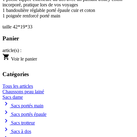
incorporé, pratique lors de vos voyages
1 bandoulière réglable porté épaule cuir et coton
1 poignée renforcé porté main
taille 42*19*33
Panier
article(s) :
shopping_cart
Voir le panier
Catégories
Tous les articles
Chaussons peau lainé
Sacs dame
chevron_right
Sacs portés main
chevron_right
Sacs portés épaule
chevron_right
Sacs trotteur
chevron_right
Sacs à dos