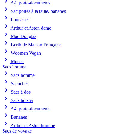
chevron_right
A4, porte-documents
chevron_right
Sac portés à la taille, bananes
chevron_right
Lancaster
chevron_right
Arthur et Aston dame
chevron_right
Mac Douglas
chevron_right
Berthille Maison Française
chevron_right
Woomen Vegan
chevron_right
Mocca
Sacs homme
chevron_right
Sacs homme
chevron_right
Sacoches
chevron_right
Sacs à dos
chevron_right
Sacs holster
chevron_right
A4, porte-documents
chevron_right
Bananes
chevron_right
Arthur et Aston homme
Sacs de voyage