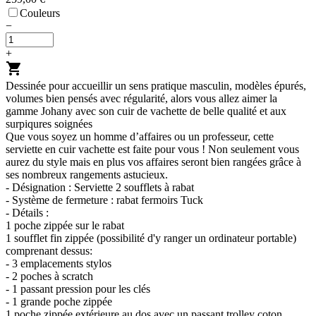
Couleurs
−
+
shopping_cart
Dessinée pour accueillir un sens pratique masculin, modèles épurés,
volumes bien pensés avec régularité, alors vous allez aimer la
gamme Johany avec son cuir de vachette de belle qualité et aux
surpiqures soignées
Que vous soyez un homme d’affaires ou un professeur, cette
serviette en cuir vachette est faite pour vous ! Non seulement vous
aurez du style mais en plus vos affaires seront bien rangées grâce à
ses nombreux rangements astucieux.
- Désignation : Serviette 2 soufflets à rabat
- Système de fermeture : rabat fermoirs Tuck
- Détails :
1 poche zippée sur le rabat
1 soufflet fin zippée (possibilité d'y ranger un ordinateur portable)
comprenant dessus:
- 3 emplacements stylos
- 2 poches à scratch
- 1 passant pression pour les clés
- 1 grande poche zippée
1 poche zippée extérieure au dos avec un passant trolley coton