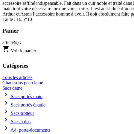
accessoire raffiné indispensable. Fait dans un cuir noble et traité dan
main tout votre nécessaire lorsque vous sortez. Il est aussi doté d’un
Arthur et Aston l’accessoire homme à avoir. Il doit absolument faire p
Taille : 16.5*10
Panier
article(s) :
shopping_cart
Voir le panier
Catégories
Tous les articles
Chaussons peau lainé
Sacs dame
chevron_right
Sacs portés main
chevron_right
Sacs portés épaule
chevron_right
Sacs trotteur
chevron_right
Sacs à dos
chevron_right
A4, porte-documents