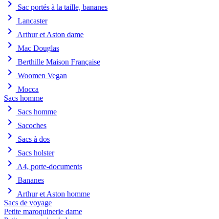
chevron_right
Sac portés à la taille, bananes
chevron_right
Lancaster
chevron_right
Arthur et Aston dame
chevron_right
Mac Douglas
chevron_right
Berthille Maison Française
chevron_right
Woomen Vegan
chevron_right
Mocca
Sacs homme
chevron_right
Sacs homme
chevron_right
Sacoches
chevron_right
Sacs à dos
chevron_right
Sacs holster
chevron_right
A4, porte-documents
chevron_right
Bananes
chevron_right
Arthur et Aston homme
Sacs de voyage
Petite maroquinerie dame