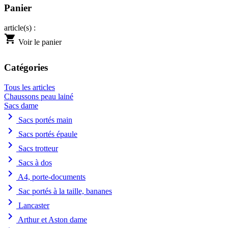
Panier
article(s) :
shopping_cart
Voir le panier
Catégories
Tous les articles
Chaussons peau lainé
Sacs dame
chevron_right
Sacs portés main
chevron_right
Sacs portés épaule
chevron_right
Sacs trotteur
chevron_right
Sacs à dos
chevron_right
A4, porte-documents
chevron_right
Sac portés à la taille, bananes
chevron_right
Lancaster
chevron_right
Arthur et Aston dame