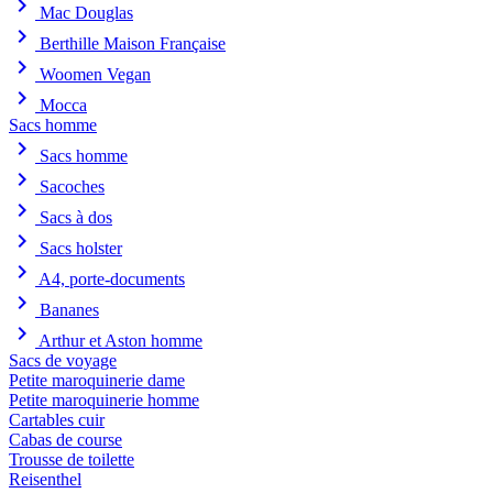
chevron_right
Mac Douglas
chevron_right
Berthille Maison Française
chevron_right
Woomen Vegan
chevron_right
Mocca
Sacs homme
chevron_right
Sacs homme
chevron_right
Sacoches
chevron_right
Sacs à dos
chevron_right
Sacs holster
chevron_right
A4, porte-documents
chevron_right
Bananes
chevron_right
Arthur et Aston homme
Sacs de voyage
Petite maroquinerie dame
Petite maroquinerie homme
Cartables cuir
Cabas de course
Trousse de toilette
Reisenthel