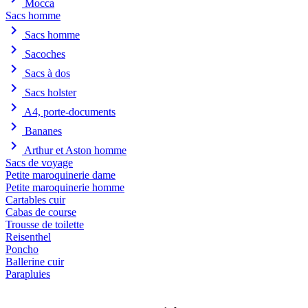
Mocca
Sacs homme
chevron_right
Sacs homme
chevron_right
Sacoches
chevron_right
Sacs à dos
chevron_right
Sacs holster
chevron_right
A4, porte-documents
chevron_right
Bananes
chevron_right
Arthur et Aston homme
Sacs de voyage
Petite maroquinerie dame
Petite maroquinerie homme
Cartables cuir
Cabas de course
Trousse de toilette
Reisenthel
Poncho
Ballerine cuir
Parapluies