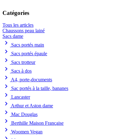
Catégories
Tous les articles
Chaussons peau lainé
Sacs dame
chevron_right
Sacs portés main
chevron_right
Sacs portés épaule
chevron_right
Sacs trotteur
chevron_right
Sacs à dos
chevron_right
A4, porte-documents
chevron_right
Sac portés à la taille, bananes
chevron_right
Lancaster
chevron_right
Arthur et Aston dame
chevron_right
Mac Douglas
chevron_right
Berthille Maison Française
chevron_right
Woomen Vegan
chevron_right