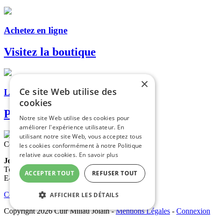
Achetez en ligne
Visitez la boutique
×
Ce site Web utilise des
Livraison, retrait en magasin...
cookies
Paiement sécurisé
Notre site Web utilise des cookies pour
améliorer l'expérience utilisateur. En
utilisant notre site Web, vous acceptez tous
Contactez-nous
les cookies conformément à notre Politique
relative aux cookies.
En savoir plus
Jolain
Tél. : 05 65 60 09 65
ACCEPTER TOUT
REFUSER TOUT
E-mail :
contact@cuir-millau-jolain.com
Conditions générales de vente
AFFICHER LES DÉTAILS
Copyright 2026 Cuir Millau Jolain
-
Mentions Légales
-
Connexion