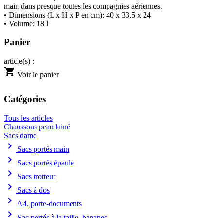
main dans presque toutes les compagnies aériennes.
• Dimensions (L x H x P en cm): 40 x 33,5 x 24
• Volume: 18 l
Panier
article(s) :
shopping_cart
Voir le panier
Catégories
Tous les articles
Chaussons peau lainé
Sacs dame
chevron_right
Sacs portés main
chevron_right
Sacs portés épaule
chevron_right
Sacs trotteur
chevron_right
Sacs à dos
chevron_right
A4, porte-documents
chevron_right
Sac portés à la taille, bananes