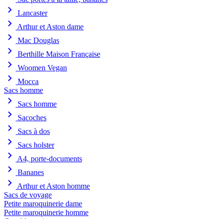
chevron_right
Lancaster
chevron_right
Arthur et Aston dame
chevron_right
Mac Douglas
chevron_right
Berthille Maison Française
chevron_right
Woomen Vegan
chevron_right
Mocca
Sacs homme
chevron_right
Sacs homme
chevron_right
Sacoches
chevron_right
Sacs à dos
chevron_right
Sacs holster
chevron_right
A4, porte-documents
chevron_right
Bananes
chevron_right
Arthur et Aston homme
Sacs de voyage
Petite maroquinerie dame
Petite maroquinerie homme