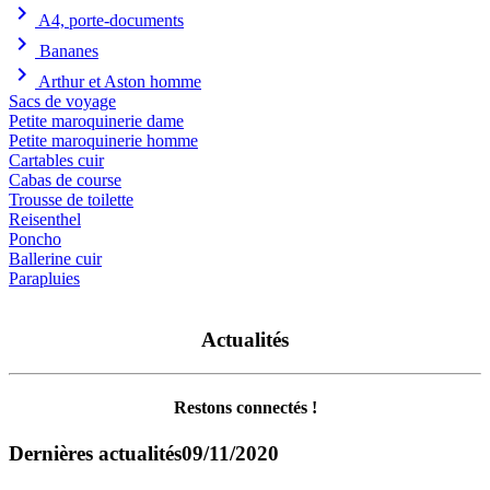
chevron_right
A4, porte-documents
chevron_right
Bananes
chevron_right
Arthur et Aston homme
Sacs de voyage
Petite maroquinerie dame
Petite maroquinerie homme
Cartables cuir
Cabas de course
Trousse de toilette
Reisenthel
Poncho
Ballerine cuir
Parapluies
Actualités
Restons connectés !
Dernières actualités
09/11/2020