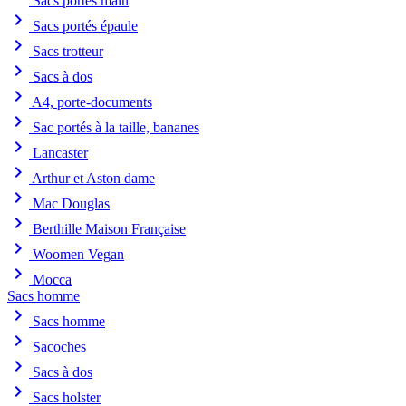
Sacs portés main
chevron_right
Sacs portés épaule
chevron_right
Sacs trotteur
chevron_right
Sacs à dos
chevron_right
A4, porte-documents
chevron_right
Sac portés à la taille, bananes
chevron_right
Lancaster
chevron_right
Arthur et Aston dame
chevron_right
Mac Douglas
chevron_right
Berthille Maison Française
chevron_right
Woomen Vegan
chevron_right
Mocca
Sacs homme
chevron_right
Sacs homme
chevron_right
Sacoches
chevron_right
Sacs à dos
chevron_right
Sacs holster