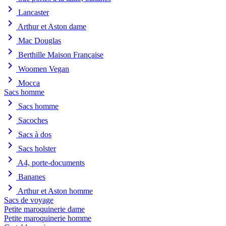
chevron_right
Lancaster
chevron_right
Arthur et Aston dame
chevron_right
Mac Douglas
chevron_right
Berthille Maison Française
chevron_right
Woomen Vegan
chevron_right
Mocca
Sacs homme
chevron_right
Sacs homme
chevron_right
Sacoches
chevron_right
Sacs à dos
chevron_right
Sacs holster
chevron_right
A4, porte-documents
chevron_right
Bananes
chevron_right
Arthur et Aston homme
Sacs de voyage
Petite maroquinerie dame
Petite maroquinerie homme