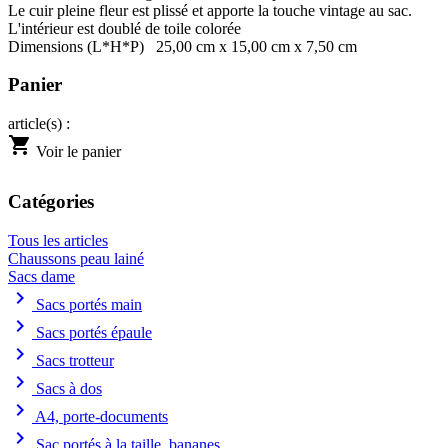
Le cuir pleine fleur est plissé et apporte la touche vintage au sac.
L'intérieur est doublé de toile colorée
Dimensions (L*H*P) 25,00 cm x 15,00 cm x 7,50 cm
Panier
article(s) :
shopping_cart
Voir le panier
Catégories
Tous les articles
Chaussons peau lainé
Sacs dame
chevron_right
Sacs portés main
chevron_right
Sacs portés épaule
chevron_right
Sacs trotteur
chevron_right
Sacs à dos
chevron_right
A4, porte-documents
chevron_right
Sac portés à la taille, bananes