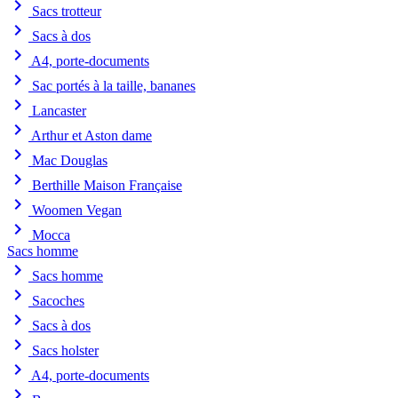
chevron_right
Sacs trotteur
chevron_right
Sacs à dos
chevron_right
A4, porte-documents
chevron_right
Sac portés à la taille, bananes
chevron_right
Lancaster
chevron_right
Arthur et Aston dame
chevron_right
Mac Douglas
chevron_right
Berthille Maison Française
chevron_right
Woomen Vegan
chevron_right
Mocca
Sacs homme
chevron_right
Sacs homme
chevron_right
Sacoches
chevron_right
Sacs à dos
chevron_right
Sacs holster
chevron_right
A4, porte-documents
chevron_right