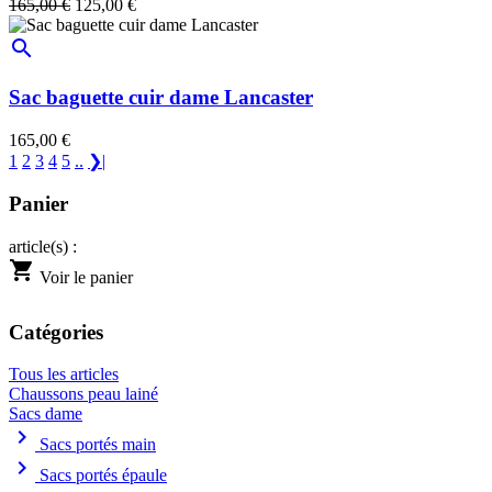
165,00 €
125,00 €
search
Sac baguette cuir dame Lancaster
165,00 €
1
2
3
4
5
..
❯|
Panier
article(s) :
shopping_cart
Voir le panier
Catégories
Tous les articles
Chaussons peau lainé
Sacs dame
chevron_right
Sacs portés main
chevron_right
Sacs portés épaule