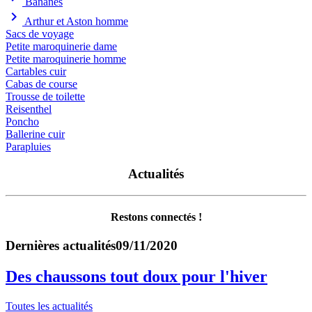
Bananes
chevron_right
Arthur et Aston homme
Sacs de voyage
Petite maroquinerie dame
Petite maroquinerie homme
Cartables cuir
Cabas de course
Trousse de toilette
Reisenthel
Poncho
Ballerine cuir
Parapluies
Actualités
Restons connectés !
Dernières actualités
09/11/2020
Des chaussons tout doux pour l'hiver
Toutes les actualités