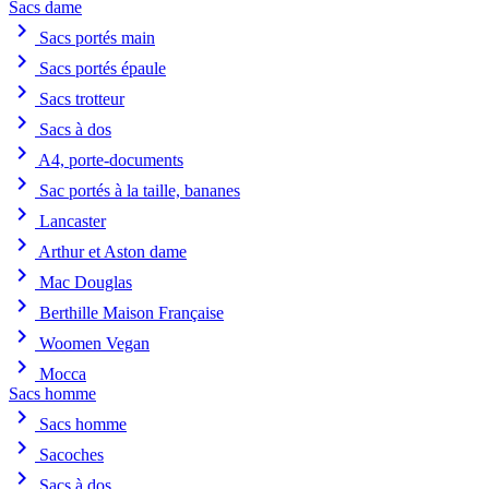
Sacs dame
chevron_right
Sacs portés main
chevron_right
Sacs portés épaule
chevron_right
Sacs trotteur
chevron_right
Sacs à dos
chevron_right
A4, porte-documents
chevron_right
Sac portés à la taille, bananes
chevron_right
Lancaster
chevron_right
Arthur et Aston dame
chevron_right
Mac Douglas
chevron_right
Berthille Maison Française
chevron_right
Woomen Vegan
chevron_right
Mocca
Sacs homme
chevron_right
Sacs homme
chevron_right
Sacoches
chevron_right
Sacs à dos