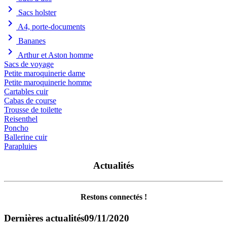
chevron_right
Sacs holster
chevron_right
A4, porte-documents
chevron_right
Bananes
chevron_right
Arthur et Aston homme
Sacs de voyage
Petite maroquinerie dame
Petite maroquinerie homme
Cartables cuir
Cabas de course
Trousse de toilette
Reisenthel
Poncho
Ballerine cuir
Parapluies
Actualités
Restons connectés !
Dernières actualités
09/11/2020