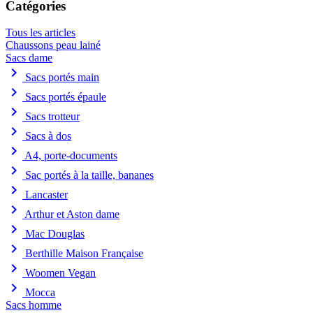
Catégories
Tous les articles
Chaussons peau lainé
Sacs dame
chevron_right
Sacs portés main
chevron_right
Sacs portés épaule
chevron_right
Sacs trotteur
chevron_right
Sacs à dos
chevron_right
A4, porte-documents
chevron_right
Sac portés à la taille, bananes
chevron_right
Lancaster
chevron_right
Arthur et Aston dame
chevron_right
Mac Douglas
chevron_right
Berthille Maison Française
chevron_right
Woomen Vegan
chevron_right
Mocca
Sacs homme