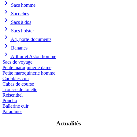
chevron_right
Sacs homme
chevron_right
Sacoches
chevron_right
Sacs à dos
chevron_right
Sacs holster
chevron_right
A4, porte-documents
chevron_right
Bananes
chevron_right
Arthur et Aston homme
Sacs de voyage
Petite maroquinerie dame
Petite maroquinerie homme
Cartables cuir
Cabas de course
Trousse de toilette
Reisenthel
Poncho
Ballerine cuir
Parapluies
Actualités