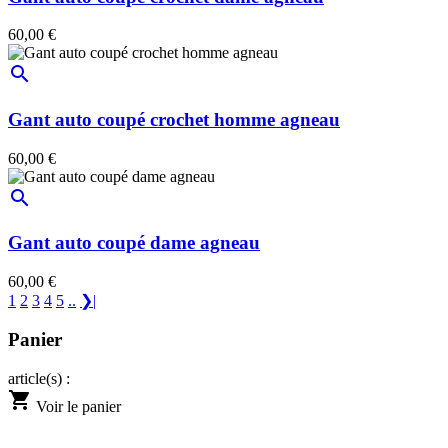
60,00 €
search
Gant auto coupé crochet homme agneau
60,00 €
search
Gant auto coupé dame agneau
60,00 €
1
2
3
4
5
..
❯|
Panier
article(s) :
shopping_cart
Voir le panier