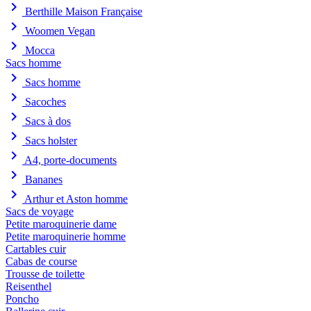
chevron_right
Berthille Maison Française
chevron_right
Woomen Vegan
chevron_right
Mocca
Sacs homme
chevron_right
Sacs homme
chevron_right
Sacoches
chevron_right
Sacs à dos
chevron_right
Sacs holster
chevron_right
A4, porte-documents
chevron_right
Bananes
chevron_right
Arthur et Aston homme
Sacs de voyage
Petite maroquinerie dame
Petite maroquinerie homme
Cartables cuir
Cabas de course
Trousse de toilette
Reisenthel
Poncho