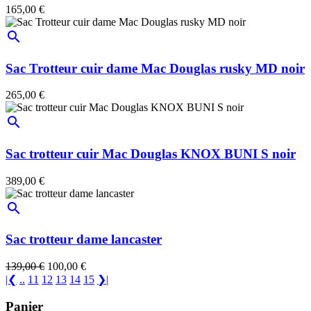
165,00 €
search
Sac Trotteur cuir dame Mac Douglas rusky MD noir
265,00 €
search
Sac trotteur cuir Mac Douglas KNOX BUNI S noir
389,00 €
search
Sac trotteur dame lancaster
139,00 €
100,00 €
|❮
..
11
12
13
14
15
❯|
Panier