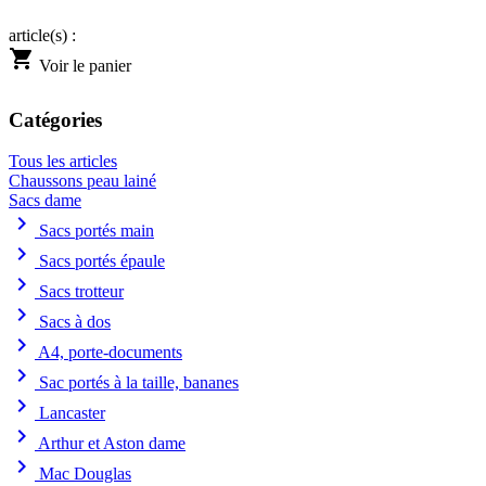
article(s) :
shopping_cart
Voir le panier
Catégories
Tous les articles
Chaussons peau lainé
Sacs dame
chevron_right
Sacs portés main
chevron_right
Sacs portés épaule
chevron_right
Sacs trotteur
chevron_right
Sacs à dos
chevron_right
A4, porte-documents
chevron_right
Sac portés à la taille, bananes
chevron_right
Lancaster
chevron_right
Arthur et Aston dame
chevron_right
Mac Douglas