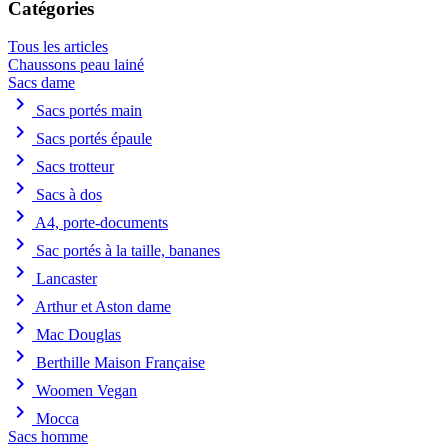
Catégories
Tous les articles
Chaussons peau lainé
Sacs dame
chevron_right
Sacs portés main
chevron_right
Sacs portés épaule
chevron_right
Sacs trotteur
chevron_right
Sacs à dos
chevron_right
A4, porte-documents
chevron_right
Sac portés à la taille, bananes
chevron_right
Lancaster
chevron_right
Arthur et Aston dame
chevron_right
Mac Douglas
chevron_right
Berthille Maison Française
chevron_right
Woomen Vegan
chevron_right
Mocca
Sacs homme