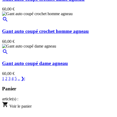
60,00 €
search
Gant auto coupé crochet homme agneau
60,00 €
search
Gant auto coupé dame agneau
60,00 €
1
2
3
4
5
..
❯|
Panier
article(s) :
shopping_cart
Voir le panier