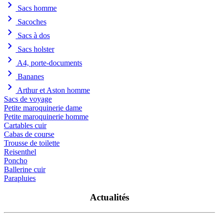
chevron_right
Sacs homme
chevron_right
Sacoches
chevron_right
Sacs à dos
chevron_right
Sacs holster
chevron_right
A4, porte-documents
chevron_right
Bananes
chevron_right
Arthur et Aston homme
Sacs de voyage
Petite maroquinerie dame
Petite maroquinerie homme
Cartables cuir
Cabas de course
Trousse de toilette
Reisenthel
Poncho
Ballerine cuir
Parapluies
Actualités