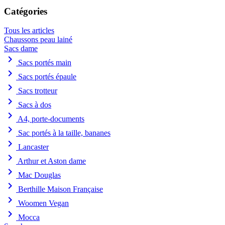
Catégories
Tous les articles
Chaussons peau lainé
Sacs dame
chevron_right
Sacs portés main
chevron_right
Sacs portés épaule
chevron_right
Sacs trotteur
chevron_right
Sacs à dos
chevron_right
A4, porte-documents
chevron_right
Sac portés à la taille, bananes
chevron_right
Lancaster
chevron_right
Arthur et Aston dame
chevron_right
Mac Douglas
chevron_right
Berthille Maison Française
chevron_right
Woomen Vegan
chevron_right
Mocca