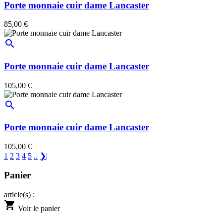
Porte monnaie cuir dame Lancaster
85,00 €
search
Porte monnaie cuir dame Lancaster
105,00 €
search
Porte monnaie cuir dame Lancaster
105,00 €
1
2
3
4
5
..
❯|
Panier
article(s) :
shopping_cart
Voir le panier