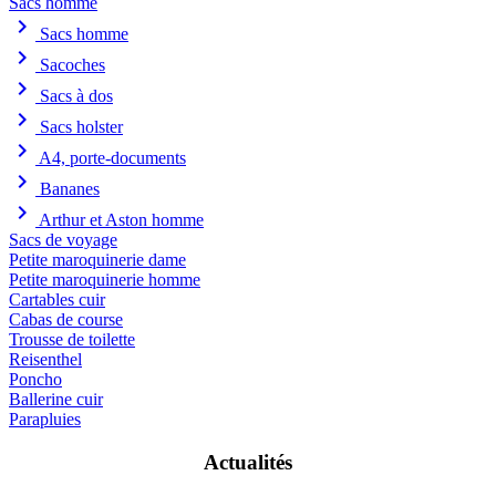
Sacs homme
chevron_right
Sacs homme
chevron_right
Sacoches
chevron_right
Sacs à dos
chevron_right
Sacs holster
chevron_right
A4, porte-documents
chevron_right
Bananes
chevron_right
Arthur et Aston homme
Sacs de voyage
Petite maroquinerie dame
Petite maroquinerie homme
Cartables cuir
Cabas de course
Trousse de toilette
Reisenthel
Poncho
Ballerine cuir
Parapluies
Actualités