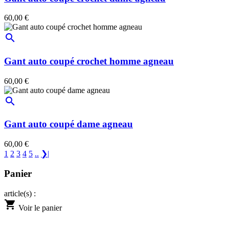
60,00 €
search
Gant auto coupé crochet homme agneau
60,00 €
search
Gant auto coupé dame agneau
60,00 €
1
2
3
4
5
..
❯|
Panier
article(s) :
shopping_cart
Voir le panier