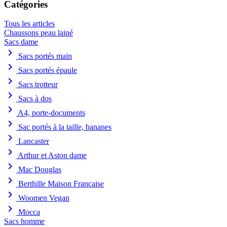
Catégories
Tous les articles
Chaussons peau lainé
Sacs dame
chevron_right
Sacs portés main
chevron_right
Sacs portés épaule
chevron_right
Sacs trotteur
chevron_right
Sacs à dos
chevron_right
A4, porte-documents
chevron_right
Sac portés à la taille, bananes
chevron_right
Lancaster
chevron_right
Arthur et Aston dame
chevron_right
Mac Douglas
chevron_right
Berthille Maison Française
chevron_right
Woomen Vegan
chevron_right
Mocca
Sacs homme