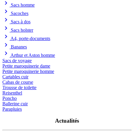
chevron_right
Sacs homme
chevron_right
Sacoches
chevron_right
Sacs à dos
chevron_right
Sacs holster
chevron_right
A4, porte-documents
chevron_right
Bananes
chevron_right
Arthur et Aston homme
Sacs de voyage
Petite maroquinerie dame
Petite maroquinerie homme
Cartables cuir
Cabas de course
Trousse de toilette
Reisenthel
Poncho
Ballerine cuir
Parapluies
Actualités